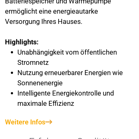
Batteriespeicher und Wärmepumpe
ermöglicht eine energieautarke
Versorgung Ihres Hauses.
Highlights:
Unabhängigkeit vom öffentlichen
WIDMANN KI Support
24/7 erreichbar
Stromnetz
Nutzung erneuerbarer Energien wie
Sonnenenergie
Intelligente Energiekontrolle und
maximale Effizienz
Weitere Infos