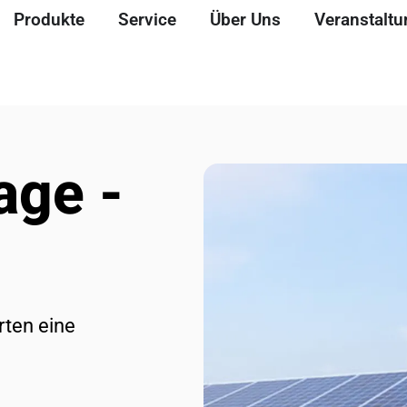
Produkte
Service
Über Uns
Veranstalt
age -
rten eine