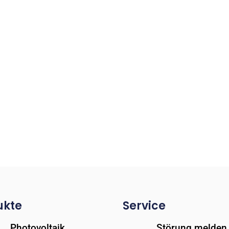
ukte
Service
Photovoltaik
Störung melden